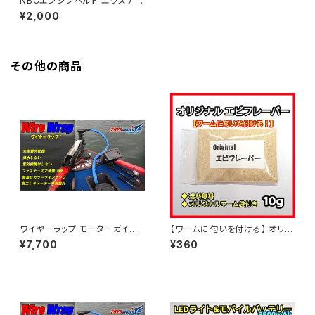
NBCエンジンベルト エクステン
ド
¥2,000
その他の商品
ワイヤーラップ モーターガイド
【ワームに匂いを付ける】 オリジ
用 Lサイズ
ナル エビフレーバー 10g
¥7,700
¥360